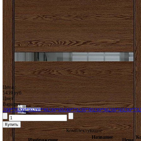
Цена :
5439 руб
Цвет
Вариант
200*70
200*90
200*90
200*60
200*70
200*80
200*90
200*60
200*70
2
Комплектующие
Название
К
Изображение
Цена