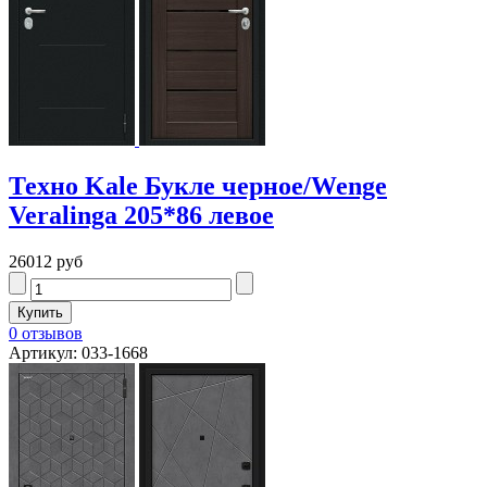
Техно Kale Букле черное/Wenge
Veralinga 205*86 левое
26012 руб
0 отзывов
Артикул: 033-1668