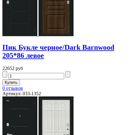
Пик Букле черное/Dark Barnwood
205*86 левое
22652 руб
0 отзывов
Артикул: 033-1352