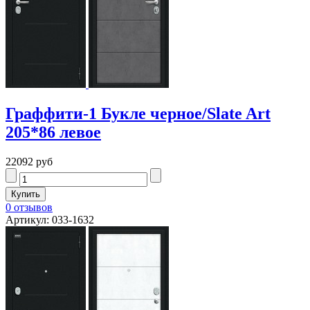
Граффити-1 Букле черное/Slate Art
205*86 левое
22092 руб
0 отзывов
Артикул: 033-1632