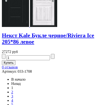
Некст Kale Букле черное/Riviera Ice
205*86 левое
27272 руб
0 отзывов
Артикул: 033-1708
В начало
Назад
1
2
3
4
5