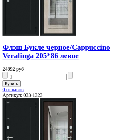
Флэш Букле черное/Cappuccino
Veralinga 205*86 левое
24892 руб
0 отзывов
Артикул: 033-1323