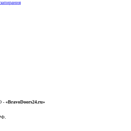
 запирания
O -
«BravoDoors24.ru»
РФ.