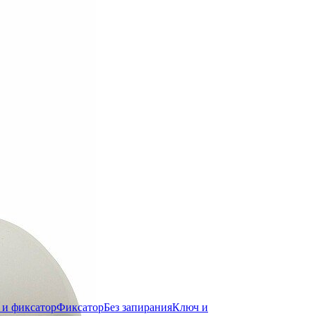
 и фиксатор
Фиксатор
Без запирания
Ключ и