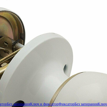
атор
Без запирания
Ключ и фиксатор
Фиксатор
Без запирания
Ключ