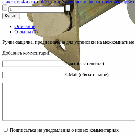
фиксатор
Фиксатор
Без запирания
Ключ и фиксатор
Фиксатор
Без
Описание
Отзывы (0)
Ручка-защелка, предназначена для установки на межкомнатные
Добавить комментарий
Имя (обязательное)
E-Mail (обязательное)
Подписаться на уведомления о новых комментариях