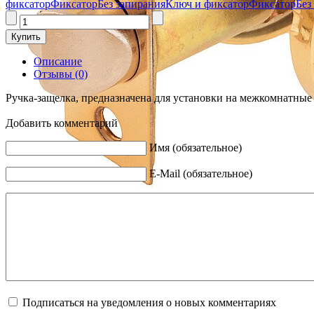
фиксатор
Фиксатор
Без запирания
Ключ и фиксатор
Фиксатор
Без
Описание
Отзывы (0)
Ручка-защелка, предназначена для установки на межкомнатные
Добавить комментарий
Имя (обязательное)
E-Mail (обязательное)
Подписаться на уведомления о новых комментариях