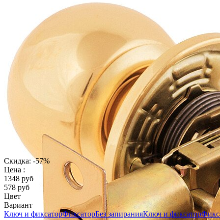
Скидка: -57%
Цена :
1348 руб
578 руб
Цвет
Вариант
Ключ и фиксатор
Фиксатор
Без запирания
Ключ и фиксатор
Фикс