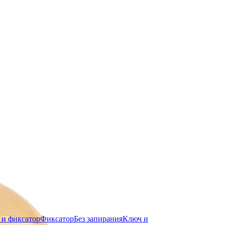
 и фиксатор
Фиксатор
Без запирания
Ключ и