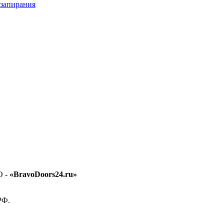
 запирания
O -
«BravoDoors24.ru»
РФ.