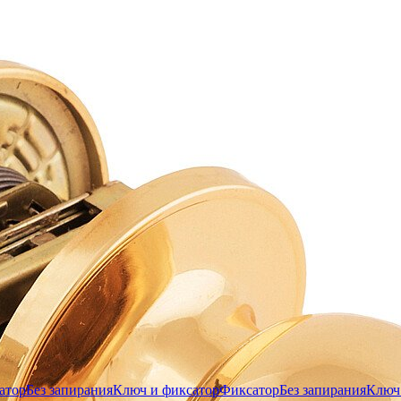
атор
Без запирания
Ключ и фиксатор
Фиксатор
Без запирания
Ключ