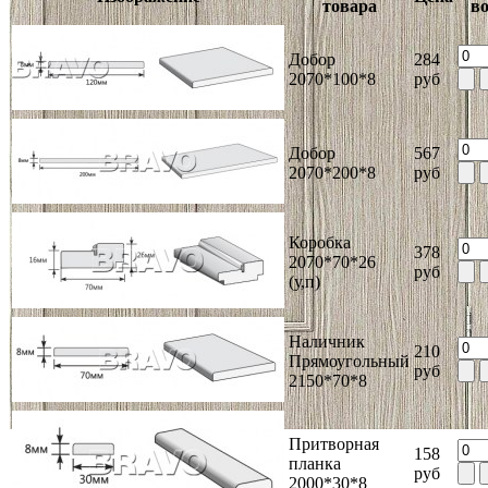
товара
в
Добор
284
2070*100*8
руб
Добор
567
2070*200*8
руб
Коробка
378
2070*70*26
руб
(у,п)
Наличник
210
Прямоугольный
руб
2150*70*8
Притворная
158
планка
руб
2000*30*8