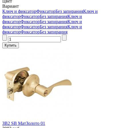
Цвет
Вариант
Ключ и фиксатор
Фиксатор
Без запирания
Ключ и
фиксатор
Фиксатор
Без запирания
Ключ и
фиксатор
Фиксатор
Без запирания
Ключ и
фиксатор
Фиксатор
Без запирания
Ключ и
фиксатор
Фиксатор
Без запирания
ЗВ2 SB МатЗолото 01