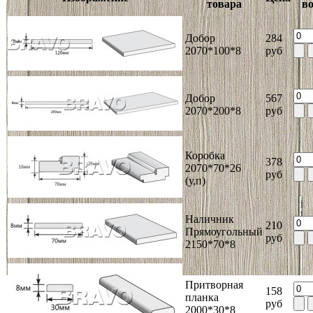
товара
в
Добор
284
2070*100*8
руб
Добор
567
2070*200*8
руб
Коробка
378
2070*70*26
руб
(у,п)
Наличник
210
Прямоугольный
руб
2150*70*8
Притворная
158
планка
руб
2000*30*8