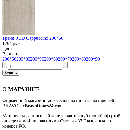
Тренд-0 3D Cappuccino 200*60
1764 руб
Цвет
Вариант
200*60
200*80
200*90
200*60
200*70
200*80
200*90
О МАГАЗИНЕ
Фирменный магазине межкомнатных и входных дверей
BRAVO -
«BravoDoors24.ru»
Материалы данного сайта не являются публичной офертой,
определяемой положениями Статьи 437 Гражданского
кодекса РФ.