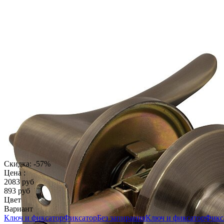
Скидка: -57%
Цена :
2083 руб
893 руб
Цвет
Вариант
Ключ и фиксатор
Фиксатор
Без запирания
Ключ и фиксатор
Фикс