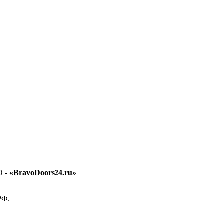
O -
«BravoDoors24.ru»
РФ.