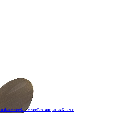
 и фиксатор
Фиксатор
Без запирания
Ключ и