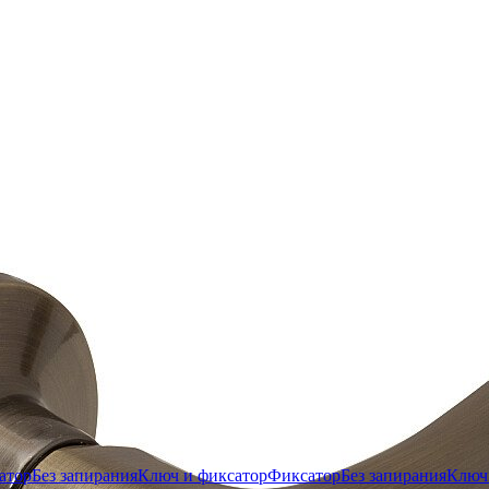
атор
Без запирания
Ключ и фиксатор
Фиксатор
Без запирания
Ключ